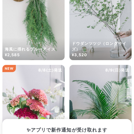
ズ・咲き方に個体差はありますが、できるだけ写真のイメージ
に近いものをお届けできるように人の目でチェックをしていま
す。
ドウダンツツジ（ロングサイ
海風に揺れるブルーアイス
ズ）
¥2,585
¥3,520
NEW
8/8(土)発送
8/9(日)発送
よくある質問
Q. 毎月自動でお花が届くサービスですか？
いいえ、毎月自動でお届けするサービスではありません。好きな時
に好きな花をご注文いただけます。
✨アプリで新作通知が受け取れます