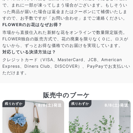
届いたお花に元気がなかったら？
で、まれに一部が凍ってしまう場合がございます。もしそうい
もし届いたお花に「枯れている」「折れている」などの不備が
った商品が届いた場合は返金またはクーポンにて補償いたしま
あった場合は、些細なことでもお気軽にサポートまでご連絡く
すので、お手数ですが「お問い合わせ」までご連絡ください。
ださい。ご返金にて補償いたします。
FLOWERのお花はなぜお得？
市場から直接仕入れた新鮮な花をオンラインで数量限定販売。
FLOWER独自の販売方式で、花の廃棄を限りなく０に。ロスが
ないから、ずっとお得な価格でのお届けを実現しています。
対応している決済方法は？
クレジットカード（VISA、MasterCard、JCB、American
Express、Diners Club、DISCOVER）、PayPayでお支払いい
ただけます。
販売中のブーケ
残りわずか
残りわずか
8/8(土)発送
8/8(土)発送
写真と同じものが届く？
商品ページに掲載している写真は、実際にお届けする商品を撮
影したものです。お花は生き物なので、どうしても色味やサイ