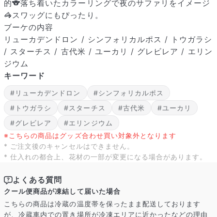
的🐨落ち着いたカラーリングで夜のサファリをイメージ
🦓スワッグにもぴったり。
ブーケの内容
リューカデンドロン / シンフォリカルポス / トウガラシ
/ スターチス / 古代米 / ユーカリ / グレビレア / エリン
ジウム
キーワード
#リューカデンドロン
#シンフォリカルポス
#トウガラシ
#スターチス
#古代米
#ユーカリ
#グレビレア
#エリンジウム
※こちらの商品はグッズ合わせ買い対象外となります
* ご注文後のキャンセルはできません。
* 仕入れの都合上、花材の一部が変更になる場合があります。
よくある質問
クール便商品が凍結して届いた場合
こちらの商品は冷蔵の温度帯を保ったまま配送しております
が、冷蔵車内での置き場所が冷凍エリアに近かったなどの理由