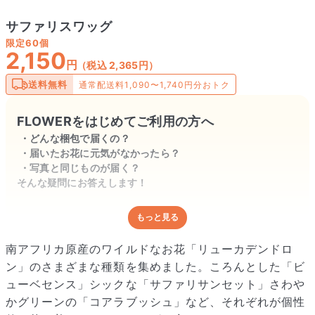
サファリスワッグ
限定
60個
2,150
円
（税込 2,365円）
送料無料
通常配送料1,090〜1,740円分おトク
FLOWERをはじめてご利用の方へ
どんな梱包で届くの？
届いたお花に元気がなかったら？
写真と同じものが届く？
そんな疑問にお答えします！
もっと見る
どんな梱包で届くの？
出荷前に水揚げ（花が水を吸いやすくなる処理）を施し、専用
南アフリカ原産のワイルドなお花「リューカデンドロ
ボックスに丁寧に梱包してお届けしています。きゅっとまとめ
ン」のさまざまな種類を集めました。ころんとした「ビ
られて一見窮屈そうに見えますが、輸送中の衝撃による折れや
ューベセンス」シックな「サファリサンセット」さわや
擦れを軽減する効果があります。
かグリーンの「コアラブッシュ」など、それぞれが個性