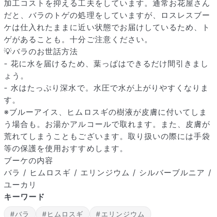
加工コストを抑える工夫をしています。通常お花屋さん
だと、バラのトゲの処理をしていますが、ロスレスブー
ケは仕入れたままに近い状態でお届けしているため、ト
ゲがあることも。十分ご注意ください。
💡バラのお世話方法
- 花に水を届けるため、葉っぱはできるだけ間引きまし
ょう。
- 水はたっぷり深水で。水圧で水が上がりやすくなりま
す。
※ブルーアイス、ヒムロスギの樹液が皮膚に付いてしま
う場合も。お湯かアルコールで取れます。また、皮膚が
荒れてしまうこともございます。取り扱いの際には手袋
等の保護を使用おすすめします。
ブーケの内容
バラ / ヒムロスギ / エリンジウム / シルバーブルニア /
ユーカリ
キーワード
#バラ
#ヒムロスギ
#エリンジウム