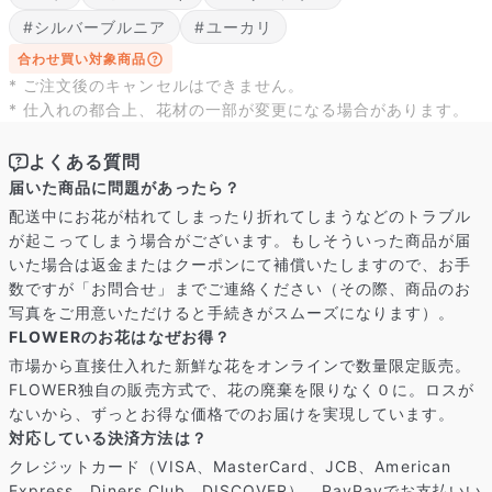
届いたお花に元気がなかったら？
#シルバーブルニア
もし届いたお花に「枯れている」「折れている」などの不備が
#ユーカリ
あった場合は、些細なことでもお気軽にサポートまでご連絡く
合わせ買い対象商品
ださい。ご返金にて補償いたします。
* ご注文後のキャンセルはできません。
* 仕入れの都合上、花材の一部が変更になる場合があります。
よくある質問
届いた商品に問題があったら？
配送中にお花が枯れてしまったり折れてしまうなどのトラブル
が起こってしまう場合がございます。もしそういった商品が届
いた場合は返金またはクーポンにて補償いたしますので、お手
数ですが「お問合せ」までご連絡ください（その際、商品のお
写真をご用意いただけると手続きがスムーズになります）。
FLOWERのお花はなぜお得？
市場から直接仕入れた新鮮な花をオンラインで数量限定販売。
FLOWER独自の販売方式で、花の廃棄を限りなく０に。ロスが
ないから、ずっとお得な価格でのお届けを実現しています。
写真と同じものが届く？
対応している決済方法は？
商品ページに掲載している写真は、実際にお届けする商品を撮
クレジットカード（VISA、MasterCard、JCB、American
影したものです。お花は生き物なので、どうしても色味やサイ
Express、Diners Club、DISCOVER）、PayPayでお支払いい