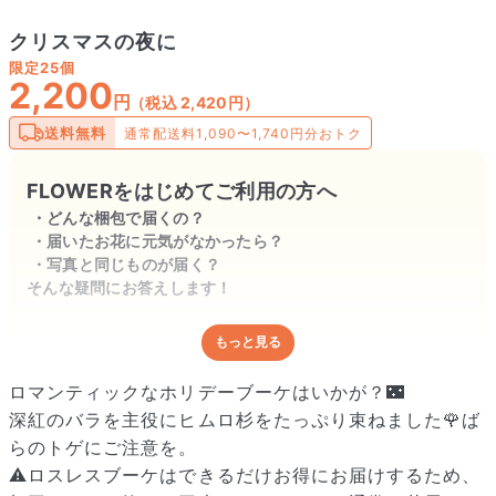
クリスマスの夜に
限定
25個
2,200
円
（税込 2,420円）
送料無料
通常配送料1,090〜1,740円分おトク
FLOWERをはじめてご利用の方へ
どんな梱包で届くの？
届いたお花に元気がなかったら？
写真と同じものが届く？
そんな疑問にお答えします！
もっと見る
どんな梱包で届くの？
出荷前に水揚げ（花が水を吸いやすくなる処理）を施し、専用
ロマンティックなホリデーブーケはいかが？🌃
ボックスに丁寧に梱包してお届けしています。きゅっとまとめ
深紅のバラを主役にヒムロ杉をたっぷり束ねました🌹ば
られて一見窮屈そうに見えますが、輸送中の衝撃による折れや
らのトゲにご注意を。
擦れを軽減する効果があります。
⚠️ロスレスブーケはできるだけお得にお届けするため、