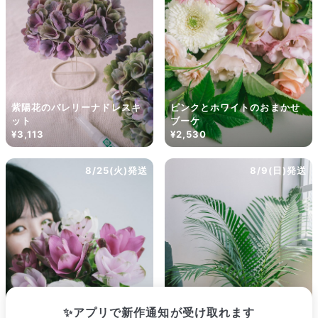
Q. 配送できないエリアはありますか？
ただいま沖縄・離島エリアへの配送には対応しておりません。ご了
承ください。
Q. 配送日時は指定できますか？
お花をベストなタイミングで発送しているため、お届け日の指定は
できません。受け取り時間帯は、発送後にクロネコヤマトのアプリ
から変更可能です。
Q. 注文後にキャンセルできますか？
紫陽花のバレリーナドレスキ
ピンクとホワイトのおまかせ
ご注文後一定時間内であればキャンセル可能です。
ット
ブーケ
¥3,113
¥2,530
8/25(火)発送
8/9(日)発送
✨アプリで新作通知が受け取れます