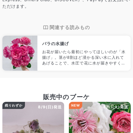
ズ・咲き方に個体差はありますが、できるだけ写真のイメージ
ただけます。
に近いものをお届けできるように人の目でチェックをしていま
す。
関連する読みもの
バラの水揚げ
お花が届いたら最初にやってほしいのが「水
揚げ」。茎が8割ほど浸かる深い水に入れて
あげることで、水圧で花に水が届きやすくな
ります。
販売中のブーケ
残りわずか
NEW
8/9(日)発送
8/11(火)発送
よくある質問
Q. 毎月自動でお花が届くサービスですか？
いいえ、毎月自動でお届けするサービスではありません。好きな時
に好きな花をご注文いただけます。