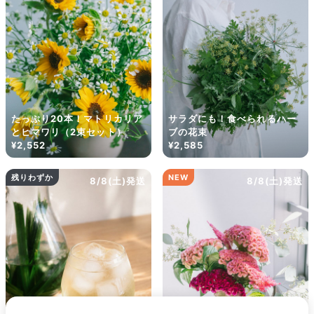
ズ・咲き方に個体差はありますが、できるだけ写真のイメージ
に近いものをお届けできるように人の目でチェックをしていま
す。
たっぷり20本！マトリカリア
サラダにも！食べられるハー
とヒマワリ（2束セット）
ブの花束
¥2,552
¥2,585
残りわずか
NEW
8/8(土)発送
8/8(土)発送
よくある質問
Q. 毎月自動でお花が届くサービスですか？
いいえ、毎月自動でお届けするサービスではありません。好きな時
に好きな花をご注文いただけます。