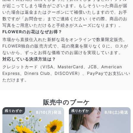
届いたお花に元気がなかったら？
が起こってしまう場合がございます。もしそういった商品が届
もし届いたお花に「枯れている」「折れている」などの不備が
いた場合は返金またはクーポンにて補償いたしますので、お手
あった場合は、些細なことでもお気軽にサポートまでご連絡く
数ですが「お問合せ」までご連絡ください（その際、商品のお
ださい。ご返金にて補償いたします。
写真をご用意いただけると手続きがスムーズになります）。
FLOWERのお花はなぜお得？
市場から直接仕入れた新鮮な花をオンラインで数量限定販売。
FLOWER独自の販売方式で、花の廃棄を限りなく０に。ロスが
ないから、ずっとお得な価格でのお届けを実現しています。
対応している決済方法は？
クレジットカード（VISA、MasterCard、JCB、American
Express、Diners Club、DISCOVER）、PayPayでお支払いい
ただけます。
販売中のブーケ
残りわずか
残りわずか
8/10(月)発送
8/8(土)発送
写真と同じものが届く？
商品ページに掲載している写真は、実際にお届けする商品を撮
影したものです。お花は生き物なので、どうしても色味やサイ