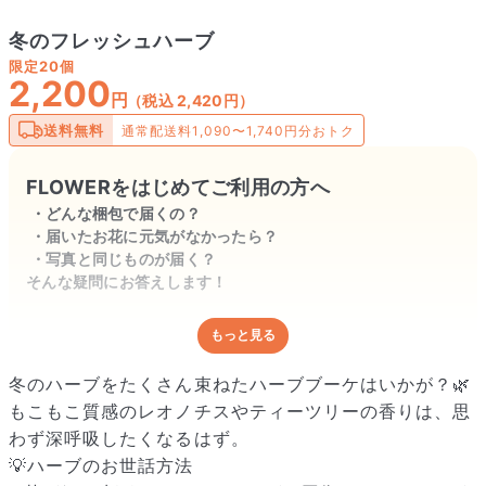
冬のフレッシュハーブ
限定
20個
2,200
円
（税込 2,420円）
送料無料
通常配送料1,090〜1,740円分おトク
FLOWERをはじめてご利用の方へ
どんな梱包で届くの？
届いたお花に元気がなかったら？
写真と同じものが届く？
そんな疑問にお答えします！
もっと見る
どんな梱包で届くの？
出荷前に水揚げ（花が水を吸いやすくなる処理）を施し、専用
冬のハーブをたくさん束ねたハーブブーケはいかが？🌿
ボックスに丁寧に梱包してお届けしています。きゅっとまとめ
もこもこ質感のレオノチスやティーツリーの香りは、思
られて一見窮屈そうに見えますが、輸送中の衝撃による折れや
わず深呼吸したくなるはず。
擦れを軽減する効果があります。
💡ハーブのお世話方法