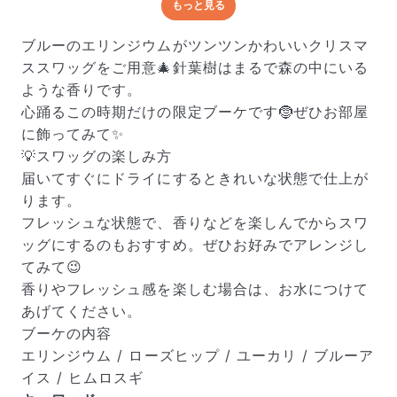
もっと見る
どんな梱包で届くの？
出荷前に水揚げ（花が水を吸いやすくなる処理）を施
ブルーのエリンジウムがツンツンかわいいクリスマ
し、専用ボックスに丁寧に梱包してお届けしています。
ススワッグをご用意🎄針葉樹はまるで森の中にいる
きゅっとまとめられて一見窮屈そうに見えますが、輸送
ような香りです。
中の衝撃による折れや擦れを軽減する効果があります。
心踊るこの時期だけの限定ブーケです🤶ぜひお部屋
に飾ってみて✨
💡スワッグの楽しみ方
届いてすぐにドライにするときれいな状態で仕上が
ります。
フレッシュな状態で、香りなどを楽しんでからスワ
ッグにするのもおすすめ。ぜひお好みでアレンジし
てみて😉
香りやフレッシュ感を楽しむ場合は、お水につけて
あげてください。
ブーケの内容
エリンジウム / ローズヒップ / ユーカリ / ブルーア
イス / ヒムロスギ