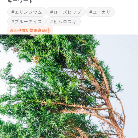
キーワード
#エリンジウム
#ローズヒップ
#ユーカリ
#ブルーアイス
#ヒムロスギ
合わせ買い対象商品
届いたお花に元気がなかったら？
もし届いたお花に「枯れている」「折れている」などの
不備があった場合は、些細なことでもお気軽にサポート
までご連絡ください。ご返金にて補償いたします。