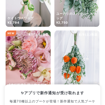
ユーカリのスパイシースワ
ケイトウスワッグ
ッグ
¥2,794
¥2,750
NEW
8/13(木)発送
8/8(土)発送
【先行販売】迎え盆のおま
かせブーケ（ピンク系）
実りの鬼灯スワッグ
✨アプリで新作通知が受け取れます
¥2,640
¥2,893
毎週70種以上のブーケが登場！新作通知で人気ブーケ