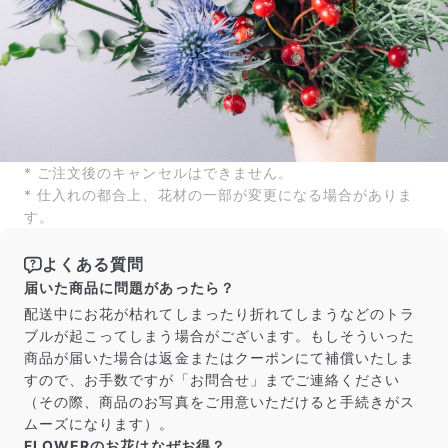
よくある質問
Q. 毎月自動でお花が届くサービスですか？
いいえ、毎月自動でお届けするサービスではありません。好
きな時に好きな花をご注文いただけます。
Q. 配送できないエリアはありますか？
ただいま沖縄・離島エリアへの配送には対応しておりませ
ん。ご了承ください。
Q. 配送日時は指定できますか？
* ご注文後のキャンセルはできません。
お花をベストなタイミングで発送しているため、お届け日の
* 仕入れの都合上、花材の一部が変更になる場合がありま
指定はできません。受け取り時間帯は、発送後にクロネコヤ
す。
マトのアプリから変更可能です。
Q. 注文後にキャンセルできますか？
ご注文後一定時間内であればキャンセル可能です。
よくある質問
届いた商品に問題があったら？
配送中にお花が枯れてしまったり折れてしまうなどのトラ
ブルが起こってしまう場合がございます。もしそういった
商品が届いた場合は返金またはクーポンにて補償いたしま
すので、お手数ですが「お問合せ」までご連絡ください
（その際、商品のお写真をご用意いただけると手続きがス
ムーズになります）。
FLOWERのお花はなぜお得？